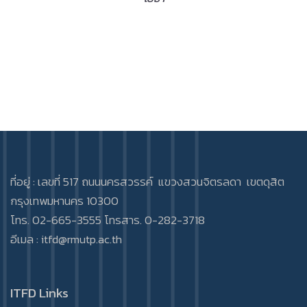
ที่อยู่ : เลขที่ 517 ถนนนครสวรรค์ แขวงสวนจิตรลดา เขตดุสิต
กรุงเทพมหานคร 10300
โทร. 02-665-3555 โทรสาร. 0-282-3718
อีเมล :
itfd@rmutp.ac.th
ITFD Links