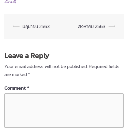
2563)
Post
⟵
มิถุนายน 2563
สิงหาคม 2563
⟶
navigation
Leave a Reply
Your email address will not be published.
Required fields
are marked
*
Comment
*