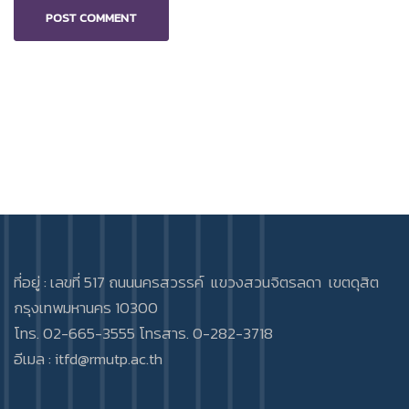
ที่อยู่ : เลขที่ 517 ถนนนครสวรรค์ แขวงสวนจิตรลดา เขตดุสิต
กรุงเทพมหานคร 10300
โทร. 02-665-3555 โทรสาร. 0-282-3718
อีเมล :
itfd@rmutp.ac.th