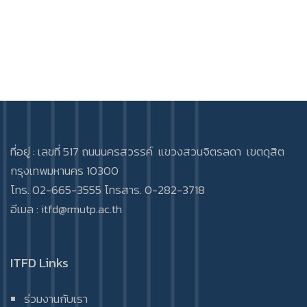
ที่อยู่ : เลขที่ 517 ถนนนครสวรรค์ แขวงสวนจิตรลดา เขตดุสิต
กรุงเทพมหานคร 10300
โทร. 02-665-3555 โทรสาร. 0-282-3718
อีเมล :
itfd@rmutp.ac.th
ITFD Links
ร่วมงานกับเรา