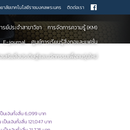
ทยาลัยเทคโนโลยีราชมงคลพระนคร
ติดต่อเรา
รย์ประจำสาขาวิชา
การจัดการความรู้ (KM)
E-journal
ศูนย์การเรียนรู้สิ่งทอและแฟชั่น
เสริมสิ่งประดิษฐ์และนวัตกรรมเพื่อคนรุ่นใหม่
็นเงินทั้งสิ้น 6,099 บาท
็นเงินทั้งสิ้น 121,047 บาท
็นเงินทั้งสิ้น 21,725 บาท