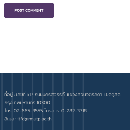
ที่อยู่ : เลขที่ 517 ถนนนครสวรรค์ แขวงสวนจิตรลดา เขตดุสิต
กรุงเทพมหานคร 10300
โทร. 02-665-3555 โทรสาร. 0-282-3718
อีเมล :
itfd@rmutp.ac.th