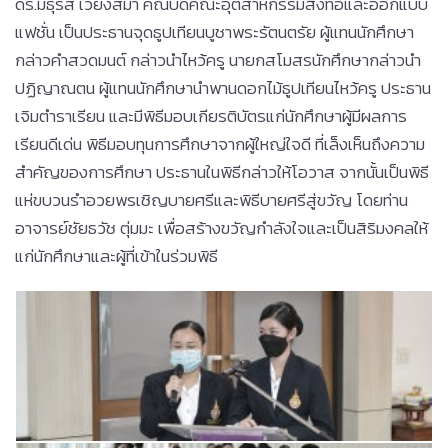
ดร.มธุรส เวียงสีมา คณบดีคณะอุตสาหกรรมสิ่งทอและออกแบบ
แฟชั่น เป็นประธานจุดธูปเทียนบูชาพระรัตนตรัย ผู้แทนนักศึกษา
กล่าวคำสวดมนต์ กล่าวนำไหว้ครู นายกสโมสรนักศึกษากล่าวนำ
ปฏิญาณตน ผู้แทนนักศึกษานำพานดอกไม้ธูปเทียนไหว้ครู ประธาน
เจิมตำราเรียน และมีพิธีมอบเกียรติบัตรแก่นักศึกษาผู้มีผลการ
เรียนดีเด่น พิธีมอบทุนการศึกษาจากผู้ใหญ่ใจดี ที่เล็งเห็นถึงความ
สำคัญของการศึกษา ประธานในพิธีกล่าวให้โอวาส จากนั้นเป็นพิธี
แห่ขบวนรำอวยพรเชิญบายศรีและพิธีบายศรีสู่ขวัญ โดยท่าน
อาจารย์ชัยธวัช ตุ่มมะ เพื่อสร้างขวัญกำลังใจและเป็นสิริมงคลให้
แก่นักศึกษาและผู้ที่เข้าในร่วมพิธี