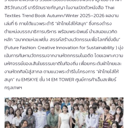
สิริวัณณวรี นารีรัตนราชกัญญา ในงานเปิดตัวหนังสือ Thai
Textiles Trend Book Autumn/Winter 2025–2026 ผลงาน
เล่มที่ 6 ภายใต้แนวพระดำริ “ผ้าไทยใส่ให้สนุก” ซึ่งทรงดำรง
ตำแหน่งบรรณาธิการบริหาร พร้อมพระนิพนธ์ นำเสนอแนวคิด
หลัก “อนาคตแห่งแฟชั่น: สรรค์สร้างนวัตกรรมเพื่อโลกที่ยั่งยืน”
(Future Fashion: Creative Innovation for Sustainability ) มุ่ง
เน้นการค้นหานวัตกรรมจากงานหัตถกรรมในอดีต โดยเฉพาะความ
มหัศจรรย์ของเส้นใยธรรมชาติในท้องถิ่น เพื่อยกระดับผ้าไทยและ
งานหัตถศิลป์สู่สากล ตามแนวพระดำริในโครงการ “ผ้าไทยใส่ให้
สนุก” ณ EMSKYE ชั้น 14 EM TOWER ศูนย์การค้าเอ็มสเฟียร์
กรุงเทพฯ