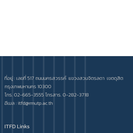
ที่อยู่ : เลขที่ 517 ถนนนครสวรรค์ แขวงสวนจิตรลดา เขตดุสิต
กรุงเทพมหานคร 10300
โทร. 02-665-3555 โทรสาร. 0-282-3718
อีเมล :
itfd@rmutp.ac.th
ITFD Links