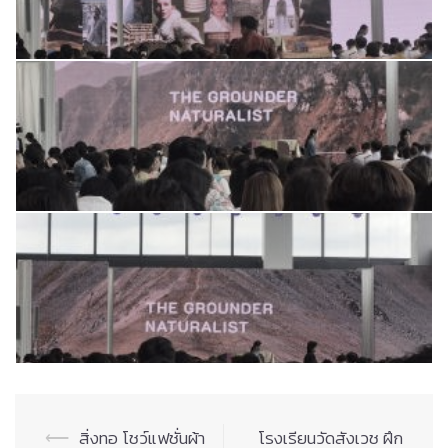
Post
⟵
สิ่งทอ โชว์แฟชั่นผ้า
โรงเรียนวัดสังเวช ฝึก