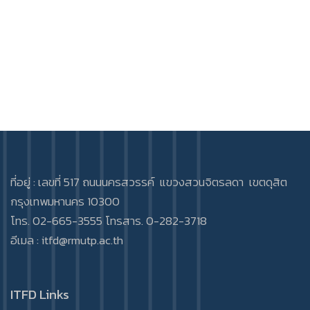
ที่อยู่ : เลขที่ 517 ถนนนครสวรรค์ แขวงสวนจิตรลดา เขตดุสิต
กรุงเทพมหานคร 10300
โทร. 02-665-3555 โทรสาร. 0-282-3718
อีเมล :
itfd@rmutp.ac.th
ITFD Links