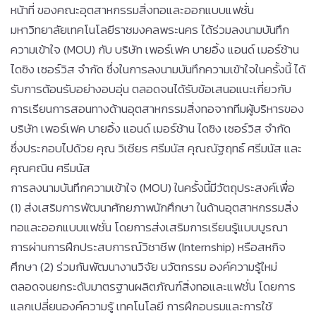
หน้าที่ ของคณะอุตสาหกรรมสิ่งทอและออกแบบแฟชั่น
มหาวิทยาลัยเทคโนโลยีราชมงคลพระนคร ได้ร่วมลงนามบันทึก
ความเข้าใจ (MOU) กับ บริษัท เพอร์เฟค บายอิ้ง แอนด์ เมอร์ช้าน
ไดซิง เซอร์วิส จำกัด ซึ่งในการลงนามบันทึกความเข้าใจในครั้งนี้ ได้
รับการต้อนรับอย่างอบอุ่น ตลอดจนได้รับข้อเสนอแนะเกี่ยวกับ
การเรียนการสอนทางด้านอุตสาหกรรมสิ่งทอจากทีมผู้บริหารของ
บริษัท เพอร์เฟค บายอิ้ง แอนด์ เมอร์ช้าน ไดซิง เซอร์วิส จำกัด
ซึ่งประกอบไปด้วย คุณ วิเชียร ศรีมนัส คุณณัฐฤทธ์ ศรีมนัส และ
คุณคณิน ศรีมนัส
การลงนามบันทึกความเข้าใจ (MOU) ในครั้งนี้มีวัตถุประสงค์เพื่อ
(1) ส่งเสริมการพัฒนาศักยภาพนักศึกษา ในด้านอุตสาหกรรมสิ่ง
ทอและออกแบบแฟชั่น โดยการส่งเสริมการเรียนรู้แบบบูรณา
การผ่านการฝึกประสบการณ์วิชาชีพ (Internship) หรือสหกิจ
ศึกษา (2) ร่วมกันพัฒนางานวิจัย นวัตกรรม องค์ความรู้ใหม่
ตลอดจนยกระดับมาตรฐานผลิตภัณฑ์สิ่งทอและแฟชั่น โดยการ
แลกเปลี่ยนองค์ความรู้ เทคโนโลยี การฝึกอบรมและการใช้