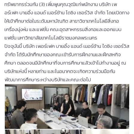
ทรัพยากรร่วมกัน (3) เพิ่มพูนคุณวุฒิแก่พนักงาน บริษัท เพ
อร์เฟค บายอิ้ง แอนด์ เมอร์ช้าน ไดซิง เซอร์วิส จำกัด โดยเปิดทาง
ให้เข้าศึกษาต่อในระดับมหาบัณฑิต สาขาวิชาเทคโนโลยีสิ่งทอ
เครื่องนุ่งห่ม และแฟชั่น คณะอุตสาหกรรมสิ่งทอและออกแบบ
แฟชั่น มหาวิทยาลัยเทคโนโลยีราชมงคลพระนคร
ปัจจุบันนี้ บริษัท เพอร์เฟค บายอิ้ง แอนด์ เมอร์ช้าน ไดซิง เซอร์วิส
จำกัด ได้รับนักศึกษาของคณะเข้ารับการฝึกงานและฝึกสหกิจ
ศึกษา ตลอดจนมีนักศึกษาที่จบการศึกษาแล้วเข้าไปทำงานอยู่ ณ
บริษัทแห่งนี้ หลายท่าน และในอนาคตจะเกิดความร่วมมือกัน
พัฒนาการศึกษาระหว่างบริษัทและคณะต่อไป