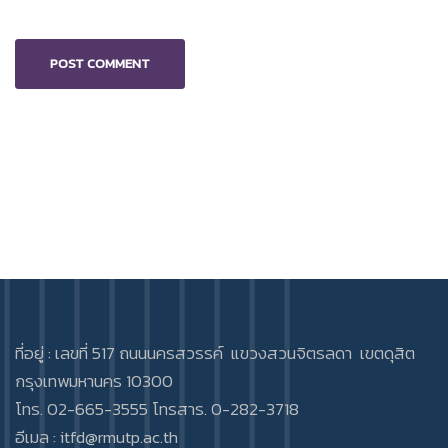
ที่อยู่ : เลขที่ 517 ถนนนครสวรรค์ แขวงสวนจิตรลดา เขตดุสิต
กรุงเทพมหานคร 10300
โทร. 02-665-3555 โทรสาร. 0-282-3718
อีเมล :
itfd@rmutp.ac.th