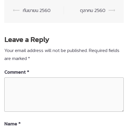
Post
⟵
กันยายน 2560
ตุลาคม 2560
⟶
navigation
Leave a Reply
Your email address will not be published.
Required fields
are marked
*
Comment
*
Name
*