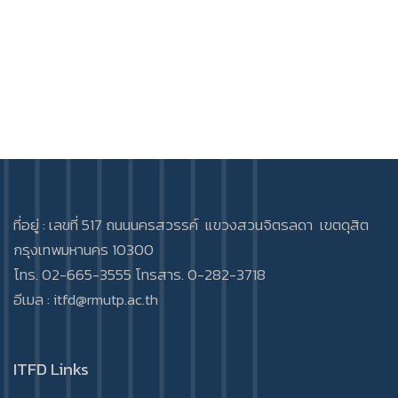
ที่อยู่ : เลขที่ 517 ถนนนครสวรรค์ แขวงสวนจิตรลดา เขตดุสิต
กรุงเทพมหานคร 10300
โทร. 02-665-3555 โทรสาร. 0-282-3718
อีเมล :
itfd@rmutp.ac.th
ITFD Links