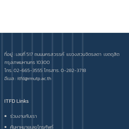
ที่อยู่ : เลขที่ 517 ถนนนครสวรรค์ แขวงสวนจิตรลดา เขตดุสิต
กรุงเทพมหานคร 10300
โทร. 02-665-3555 โทรสาร. 0-282-3718
อีเมล :
itfd@rmutp.ac.th
ITFD Links
ร่วมงานกับเรา
ค้นหาหมายเลขโทรศัพท์