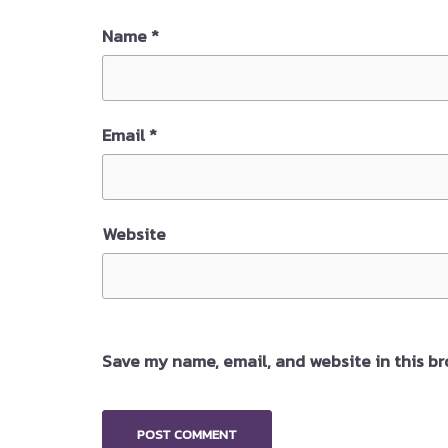
Name
*
Email
*
Website
Save my name, email, and website in this br