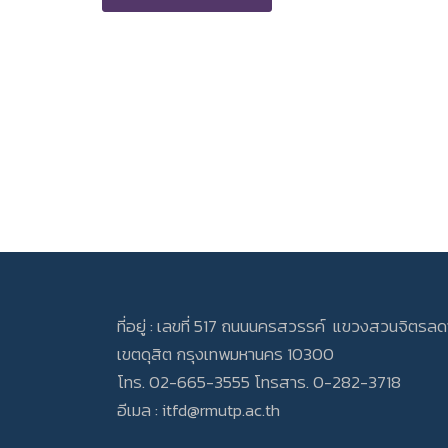
ที่อยู่ : เลขที่ 517 ถนนนครสวรรค์ แขวงสวนจิตรล
เขตดุสิต กรุงเทพมหานคร 10300
โทร. 02-665-3555 โทรสาร. 0-282-3718
อีเมล :
itfd@rmutp.ac.th