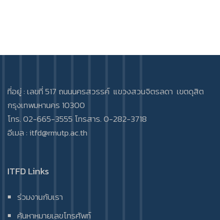
ที่อยู่ : เลขที่ 517 ถนนนครสวรรค์ แขวงสวนจิตรลดา เขตดุสิต
กรุงเทพมหานคร 10300
โทร. 02-665-3555 โทรสาร. 0-282-3718
อีเมล :
itfd@rmutp.ac.th
ITFD Links
ร่วมงานกับเรา
ค้นหาหมายเลขโทรศัพท์