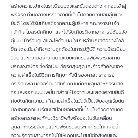
สร้างความเข้าใจในระเบียบแถวและขั้นตอนต่าง ๆ ก่อนเข้าสู่
พิธีจริง ท่ามกลางบรรยากาศที่เต็มไปด้วยความอบอุ่นและ
ยินดี โดยได้รับเกียรติจากคณะผู้บริหาร คณาจารย์ เจ้า
หน้าที่ สโมสรนักศึกษา และได้รับเกียรติจากอาจารย์ชัยธวัช
ตุ่มมะ เข้าร่วมดูแลและให้คำแนะนำแก่เหล่าบัณฑิตอย่างใกล้
ชิด โดยเน้นย้ำถึงความถูกต้องในการปฏิบัติ ความมีระเบียบ
วินัย และความสง่างามตามแบบแผนของพิธีพระราชทาน
ปริญญาบัตร ซึ่งถือเป็นเกียรติสูงสุดและก้าวสำคัญของ
ความสำเร็จในชีวิตการศึกษา ทั้งนี้ รองศาสตราจารย์
ดร.รัตนพล มงคลรัตนาสิทธิ์ คณบดีคณะอุตสาหกรรมสิ่ง
ทอและออกแบบแฟชั่น กล่าวให้โอวาทและแสดงความยินดี
กับบัณฑิตความว่า “ความสำเร็จในวันนี้เป็นเพียงจุดเริ่มต้น
บัณฑิตทุกคนเปรียบเสมือนผลผลิตที่เปี่ยมไปด้วยความคิด
สร้างสรรค์และทักษะวิชาชีพที่พร้อมจะไปขับเคลื่อน
อุตสาหกรรมสิ่งทอและแฟชั่นของประเทศ ขอให้ทุกคนนำ
ความรู้ความสามารถไปใช้ให้เกิดประโยชน์ต่อสังคมและ