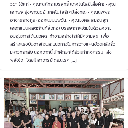
วิชา ได้แก่ • คุณณภัทร เมธสุทธิ์ (เทคโนโลยีเสื้อผ้า) • คุณ
เอกพล รุ่งพาณิชย์ (เทคโนโลยีเคมีสิ่งทอ) • คุณนพพร
อาจารยางกูร (ออกแบบแฟชั่น) • คุณมงคล สมอปลูก
(ออกแบบผลิตภัณฑ์สิ่งทอ) บรรยากาศเต็มไปด้วยความ
อบอุ่นภายใต้แนวคิด “ทำงานอย่างไรให้มีความสุข” เพื่อ
สร้างแรงบันดาลใจและแนวทางในการวางแผนชีวิตหลังรั้ว
มหาวิทยาลัย นอกจากนี้ นักศึกษาได้ร่วมทำกิจกรรม ”ส่ง
พลังใจ“ โดยมี อาจารย์ ดร.นเรศ […]