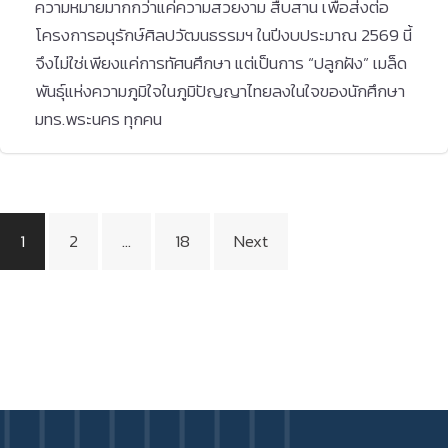
ความหมายมากกว่าแค่ความสวยงาม สืบสาน เพื่อส่งต่อ
โครงการอนุรักษ์ศิลปวัฒนธรรมฯ ในปีงบประมาณ 2569 นี้
จึงไม่ใช่เพียงแค่การทัศนศึกษา แต่เป็นการ “ปลูกฝัง” เมล็ด
พันธุ์แห่งความภูมิใจในภูมิปัญญาไทยลงในใจของนักศึกษา
มทร.พระนคร ทุกคน
Posts
1
2
…
18
Next
pagination