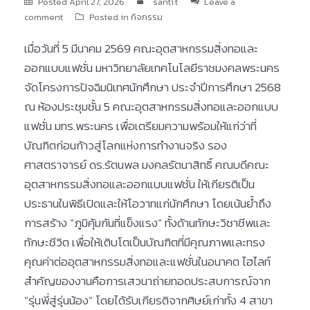
Posted
April 27, 2026
santi.t
Leave a
comment
Posted in
กิจกรรม
เมื่อวันที่ 5 มีนาคม 2569 คณะอุตสาหกรรมสิ่งทอและ
ออกแบบแฟชั่น มหาวิทยาลัยเทคโนโลยีราชมงคลพระนคร
จัดโครงการปัจฉิมนิเทศนักศึกษา ประจำปีการศึกษา 2568
ณ ห้องประชุมชั้น 5 คณะอุตสาหกรรมสิ่งทอและออกแบบ
แฟชั่น มทร.พระนคร เพื่อเตรียมความพร้อมให้แก่ว่าที่
บัณฑิตก่อนก้าวสู่โลกแห่งการทำงานจริง รอง
ศาสตราจารย์ ดร.รัตนพล มงคลรัตนาสิทธิ์ คณบดีคณะ
อุตสาหกรรมสิ่งทอและออกแบบแฟชั่น ให้เกียรติเป็น
ประธานในพิธีเปิดและให้โอวาทแก่นักศึกษา โดยเน้นย้ำถึง
การสร้าง “ภูมิคุ้มกันที่แข็งแรง” ทั้งด้านทักษะวิชาชีพและ
ทักษะชีวิต เพื่อให้เติบโตเป็นบัณฑิตที่มีคุณภาพและทรง
คุณค่าต่ออุตสาหกรรมสิ่งทอและแฟชั่นในอนาคต ไฮไลท์
สำคัญของงานคือการเสวนาถ่ายทอดประสบการณ์จาก
“รุ่นพี่สู่รุ่นน้อง” โดยได้รับเกียรติจากศิษย์เก่าทั้ง 4 สาขา