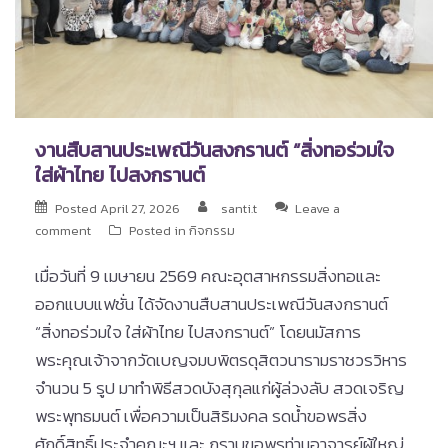
งานสืบสานประเพณีวันสงกรานต์ “สิ่งทอร่วมใจ
ใส่ผ้าไทย ไปสงกรานต์
Posted
April 27, 2026
santi.t
Leave a
comment
Posted in
กิจกรรม
เมื่อวันที่ 9 เมษายน 2569 คณะอุตสาหกรรมสิ่งทอและ
ออกแบบแฟชั่น ได้จัดงานสืบสานประเพณีวันสงกรานต์
“สิ่งทอร่วมใจ ใส่ผ้าไทย ไปสงกรานต์” โดยนมัสการ
พระคุณเจ้าจากวัดเบญจมบพิตรดุสิตวนารามราชวรวิหาร
จำนวน 5 รูป มาทำพิธีสวดบังสุกุลแก่ผู้ล่วงลับ สวดเจริญ
พระพุทธมนต์ เพื่อความเป็นสิริมงคล รดน้ำขอพรสิ่ง
ศักดิ์สิทธิ์ประจำคณะฯ และ กราบขอพรท่านอาจารย์ผู้ใหญ่