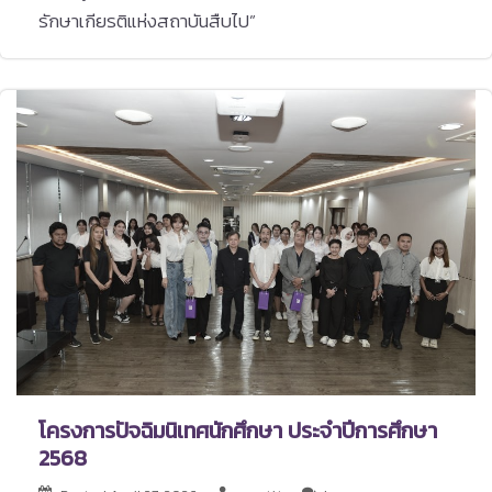
รักษาเกียรติแห่งสถาบันสืบไป”
โครงการปัจฉิมนิเทศนักศึกษา ประจำปีการศึกษา
2568