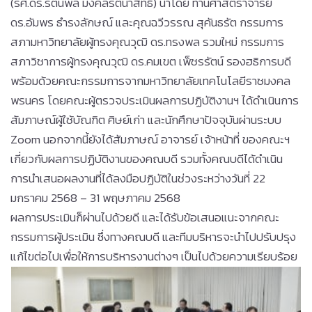
(รศ.ดร.รัตนพล มงคลรัตนาสิทธิ์) นำโดย ท่านศาสตราจารย์
ดร.อัมพร ธำรงลักษณ์ และคุณฉวีวรรณ สุคันธรัต กรรมการ
สภามหาวิทยาลัยผู้ทรงคุณวุฒิ ดร.ทรงพล รวมใหม่ กรรมการ
สภาวิชาการผู้ทรงคุณวุฒิ ดร.คมเขต เพ็ชรรัตน์ รองฮธิการบดี
พร้อมด้วยคณะกรรมการจากมหาวิทยาลัยเทคโนโลยีราชมงคล
พรนคร โดยคณะผู้ตรวจประเมินผลการปฏิบัติงานฯ ได้ดำเนินการ
สัมภาษณ์ผู้ใช้บัณฑิต ศิษย์เก่า และนักศึกษาปัจจุบันผ่านระบบ
Zoom นอกจากนี้ยังได้สัมภาษณ์ อาจารย์ เจ้าหน้าที่ ของคณะฯ
เกี่ยวกับผลการปฏิบัติงานของคณบดี รวมทั้งคณบดีได้ดำเนิน
การนำเสนอผลงานที่ได้ลงมือปฏิบัติในช่วงระหว่างวันที่ 22
มกราคม 2568 – 31 พฤษภาคม 2568
ผลการประเมินก็ผ่านไปด้วยดี และได้รับข้อเสนอแนะจากคณะ
กรรมการผู้ประเมิน ซึ่งทางคณบดี และทีมบริหารจะนำไปปรับปรุง
แก้ไขต่อไปเพื่อให้การบริหารงานต่างๆ เป็นไปด้วยความเรียบร้อย