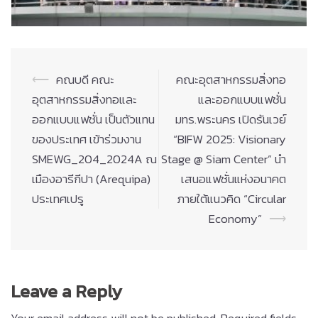
Post
⟵
คณบดี คณะ
คณะอุตสาหกรรมสิ่งทอ
navigation
อุตสาหกรรมสิ่งทอและ
และออกแบบแฟชั่น
ออกแบบแฟชั่น เป็นตัวแทน
มทร.พระนคร เปิดรันเวย์
ของประเทศ เข้าร่วมงาน
“BIFW 2025: Visionary
SMEWG_204_2024A ณ
Stage @ Siam Center” นำ
เมืองอารีกีปา (Arequipa)
เสนอแฟชั่นแห่งอนาคต
ประเทศเปรู
ภายใต้แนวคิด “Circular
Economy”
⟶
Leave a Reply