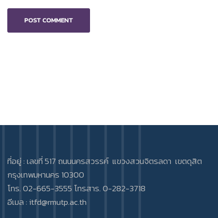
ที่อยู่ : เลขที่ 517 ถนนนครสวรรค์ แขวงสวนจิตรลดา เขตดุสิต
กรุงเทพมหานคร 10300
โทร. 02-665-3555 โทรสาร. 0-282-3718
อีเมล :
itfd@rmutp.ac.th