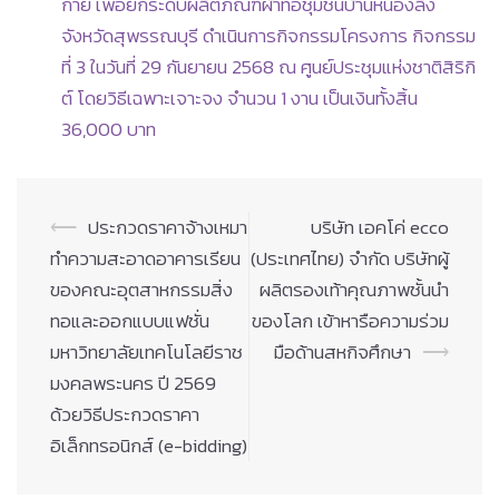
กาย เพื่อยกระดับผลิตภัณฑ์ผ้าทอชุมชนบ้านหนองลิง
จังหวัดสุพรรณบุรี ดำเนินการกิจกรรมโครงการ กิจกรรม
ที่ 3 ในวันที่ 29 กันยายน 2568 ณ ศูนย์ประชุมแห่งชาติสิริกิ
ต์ โดยวิธีเฉพาะเจาะจง จำนวน 1 งาน เป็นเงินทั้งสิ้น
36,000 บาท
Post
⟵
ประกวดราคาจ้างเหมา
บริษัท เอคโค่ ecco
navigation
ทำความสะอาดอาคารเรียน
(ประเทศไทย) จำกัด บริษัทผู้
ของคณะอุตสาหกรรมสิ่ง
ผลิตรองเท้าคุณภาพชั้นนำ
ทอและออกแบบแฟชั่น
ของโลก เข้าหารือความร่วม
มหาวิทยาลัยเทคโนโลยีราช
มือด้านสหกิจศึกษา
⟶
มงคลพระนคร ปี 2569
ด้วยวิธีประกวดราคา
อิเล็กทรอนิกส์ (e-bidding)