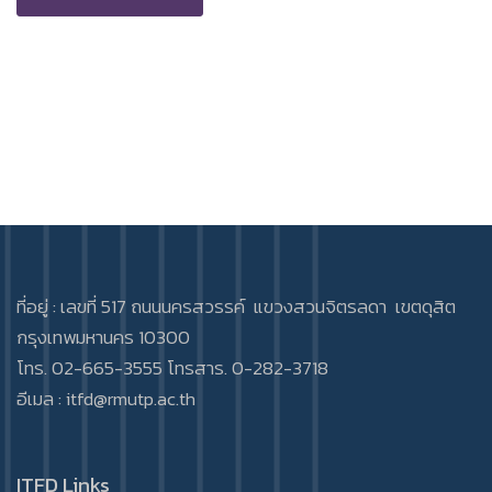
ที่อยู่ : เลขที่ 517 ถนนนครสวรรค์ แขวงสวนจิตรลดา เขตดุสิต
กรุงเทพมหานคร 10300
โทร. 02-665-3555 โทรสาร. 0-282-3718
อีเมล :
itfd@rmutp.ac.th
ITFD Links